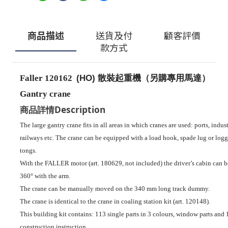
商品描述
送貨及付
顧客評價
款方式
(HO) 散裝起重機（另購專用馬達）
Faller 120162
Gantry crane
Description
商品詳情
The large gantry crane fits in all areas in which cranes are used: ports, indust
railways etc. The crane can be equipped with a load hook, spade lug or log
tongs.
With the FALLER motor (art. 180629, not included) the driver’s cabin can b
360° with the arm.
The crane can be manually moved on the 340 mm long track dummy.
The crane is identical to the crane in coaling station kit (art. 120148).
This building kit contains: 113 single parts in 3 colours, window parts and 
construction instruction.