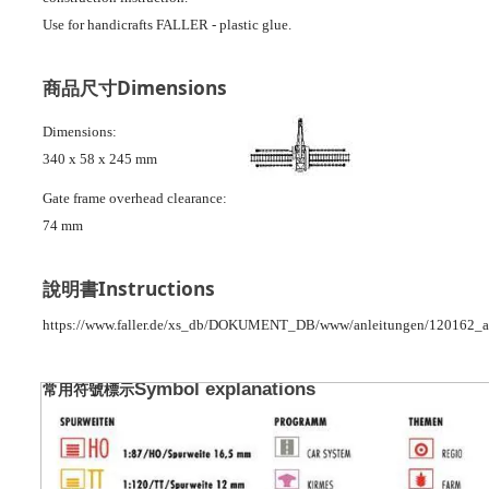
Use for handicrafts FALLER - plastic glue.
Dimensions
商品尺寸
Dimensions:
340 x 58 x 245 mm
Gate frame overhead clearance:
74 mm
Instructions
說明書
https://www.faller.de/xs_db/DOKUMENT_DB/www/anleitungen/120162_a
Symbol explanations
常用符號標示