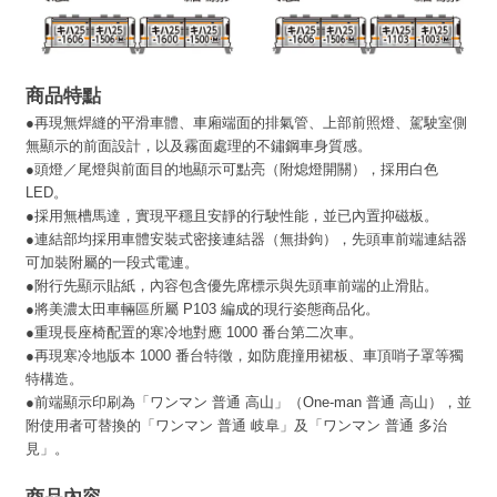
商品特點
●
再現無焊縫的平滑車體、車廂端面的排氣管、上部前照燈、駕駛室側
無顯示的前面設計，以及霧面處理的不鏽鋼車身質感。
●
頭燈／尾燈與前面目的地顯示可點亮（附熄燈開關），採用白色
LED。
●採用無槽馬達，實現平穩且安靜的行駛性能，並已內置抑磁板。
●
連結部均採用車體安裝式密接連結器（無掛鉤），先頭車前端連結器
可加裝附屬的一段式電連。
●
附行先顯示貼紙，內容包含優先席標示與先頭車前端的止滑貼。
●
將美濃太田車輛區所屬 P103 編成的現行姿態商品化。
●重現長座椅配置的寒冷地對應 1000 番台第二次車。
●再現寒冷地版本 1000 番台特徵，如防鹿撞用裙板、車頂哨子罩等獨
特構造。
●前端顯示印刷為「ワンマン 普通 高山」（One-man 普通 高山），並
附使用者可替換的「ワンマン 普通 岐阜」及「ワンマン 普通 多治
見」。