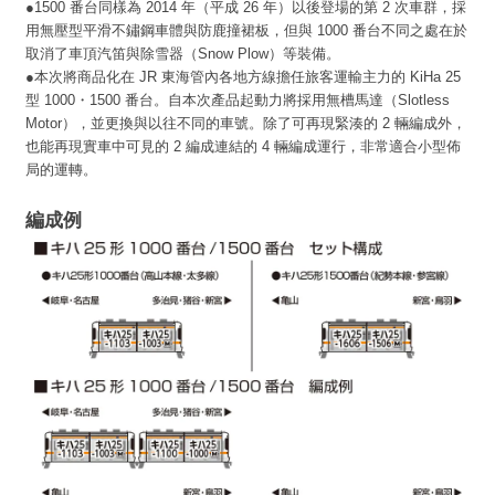
●1500 番台同樣為 2014 年（平成 26 年）以後登場的第 2 次車群，採
用無壓型平滑不鏽鋼車體與防鹿撞裙板，但與 1000 番台不同之處在於
取消了車頂汽笛與除雪器（Snow Plow）等裝備。
●本次將商品化在 JR 東海管內各地方線擔任旅客運輸主力的 KiHa 25
型 1000・1500 番台。自本次產品起動力將採用無槽馬達（Slotless
Motor），並更換與以往不同的車號。除了可再現緊湊的 2 輛編成外，
也能再現實車中可見的 2 編成連結的 4 輛編成運行，非常適合小型佈
局的運轉。
編成例