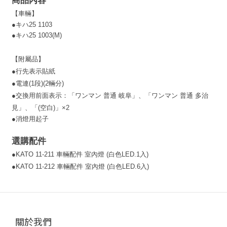
商品內容
【車輛】
●キハ25 1103
●キハ25 1003(M)
【附屬品】
●行先表示貼紙
●電連(1段)(2輛分)
●交換用前面表示：
「ワンマン 普通 岐阜」、「ワンマン 普通 多治
見」、
「(空白)」×2
●消燈用起子
選購配件
●
KATO 11-211 車輛配件 室內燈 (白色LED.1入)
●
KATO 11-212 車輛配件 室內燈 (白色LED.6入)
關於我們