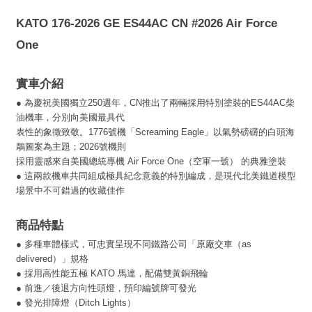
KATO 176-2026 GE ES44AC CN #2026 Air Force
One
實車介紹
●
為慶祝美國獨立250週年，CN推出了兩輛採用特別塗裝的ES44AC柴
油機車，分別向美國最具代
表性的象徵致敬。1776號機「Screaming Eagle」以氣勢磅礴的白頭海
鵰圖案為主題；2026號機則
採用靈感來自美國總統專機 Air Force One（空軍一號） 的典雅塗裝
●
這兩款機車共同組成極具紀念意義的特別編成，是現代北美鐵道模型
場景中不可錯過的收藏佳作
商品特點
●
多種車體樣式，可忠實呈現不同鐵路公司「原廠交車（as
delivered）」規格
●
採用高性能五極 KATO 馬達，配備雙黃銅飛輪
●
前進／後退方向性頭燈，預印編號牌可發光
●
發光排障燈（Ditch Lights）