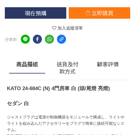
現在預購
立即購買
加入追蹤清單
分享到
商品描述
送貨及付
顧客評價
款方式
KATO 24-684C (N) 4門房車 白 (頭/尾燈 亮燈)
セダン 白
ジャストプラグは電源や制御機器をモジュールで構成し、ライトや
ライトを組み込んだアクセサリーをプラグで簡単に接続可能なシス
テム。