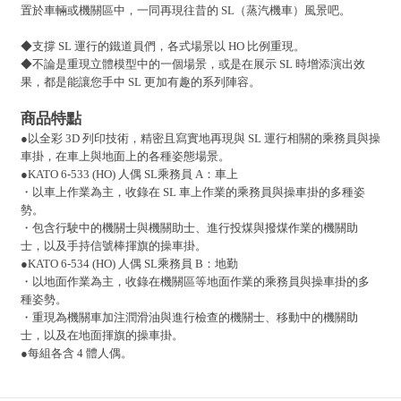
置於車輛或機關區中，一同再現往昔的 SL（蒸汽機車）風景吧。
◆支撐 SL 運行的鐵道員們，各式場景以 HO 比例重現。
◆不論是重現立體模型中的一個場景，或是在展示 SL 時增添演出效
果，都是能讓您手中 SL 更加有趣的系列陣容。
商品
特點
●
以全彩 3D 列印技術，精密且寫實地再現與 SL 運行相關的乘務員與操
車掛，在車上與地面上的各種姿態場景。
●KATO 6-533 (HO) 人偶 SL乘務員 A：車上
・以車上作業為主，收錄在 SL 車上作業的乘務員與操車掛的多種姿
勢。
・包含行駛中的機關士與機關助士、進行投煤與撥煤作業的機關助
士，以及手持信號棒揮旗的操車掛。
●KATO 6-534 (HO) 人偶 SL乘務員 B：地勤
・以地面作業為主，收錄在機關區等地面作業的乘務員與操車掛的多
種姿勢。
・重現為機關車加注潤滑油與進行檢查的機關士、移動中的機關助
士，以及在地面揮旗的操車掛。
●
每組各含 4 體人偶。