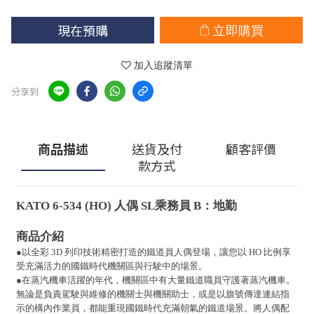
現在預購
立即購買
加入追蹤清單
分享到
商品描述
送貨及付
顧客評價
款方式
KATO 6-534 (HO) 人偶 SL乘務員 B：地勤
商品介紹
●以全彩 3D 列印技術精密打造的鐵道員人偶登場，讓您以 HO 比例享
受充滿活力的國鐵時代機關區與行駛中的場景。
●在蒸汽機車活躍的年代，機關區中有大量鐵道職員守護著蒸汽機車。
無論是負責駕駛與維修的機關士與機關助士，或是以旗號傳達連結指
示的構內作業員，都能重現國鐵時代充滿朝氣的鐵道場景。將人偶配