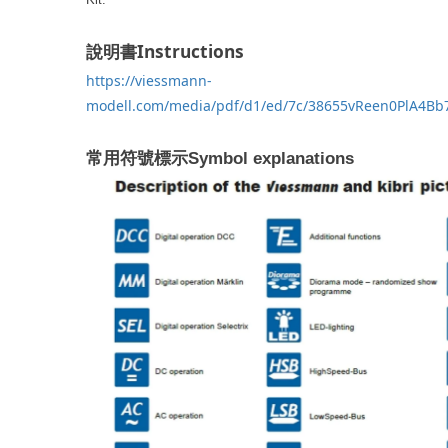
Instructions
說明書
https://viessmann-
modell.com/media/pdf/d1/ed/7c/38655vReen0PlA4Bb
常用符號標示
Symbol explanations