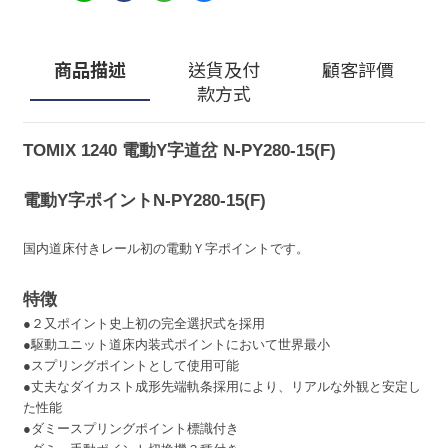
商品描述
送貨及付
顧客評價
款方式
TOMIX 1240 電動Y字道岔 N-PY280-15(F)
電動Y字ポイントN-PY280-15(F)
国内道床付きレール初の電動Ｙ字ポイントです。
特徴
●２又ポイント史上初の完全選択式を採用
●駆動ユニット道床内装式ポイントにおいて世界最小
●スプリングポイントとして使用可能
●丈夫なダイカスト成形先端軌条採用により、リアルな外観と安定し
た性能
●ダミースプリングポイント標識付き