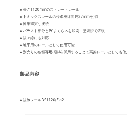
1120mm
●
長さ
のストレートレール
37mm
●
トミックスレールの標準複線間隔
を採用
●
簡単確実な接続
PC
●
バラスト部分と
まくら木を印刷・塗装済で表現
●
複々線にも対応
●
地平用のレールとして使用可能
●
別売りの各種専用橋脚を併用することで高架レールとしても使
製品内容
DS1120(F)
2
●
複線レール
×