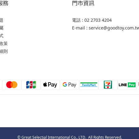
服務
門市資訊
題
電話 : 02 2703 4204
屬
E-mail : service@goodtoy.com.t
式
政策
細則
© Great Selectial International Co., LTD. All Rights Reserved.