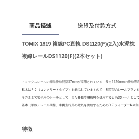
商品描述
送貨及付款方式
TOMIX 1819 複線PC直軌 DS1120(F)(2入)水泥枕
複線レール
DS1120(F)(2
本セット
)
37mm
1120mm
トミックスレールの標準複線間隔
が採用されている、長さ
の複線専
枕木はＰＣ（コンクリートタイプ）を表現していますので、都市型のレールプラン
そのままで地平用のレールとして、また各種専用橋脚を併用すると高架レールとし
基本（単線）レール同様、車両走行用の電気を供給するための
D.C.
フィーダー
N
や架
特徴