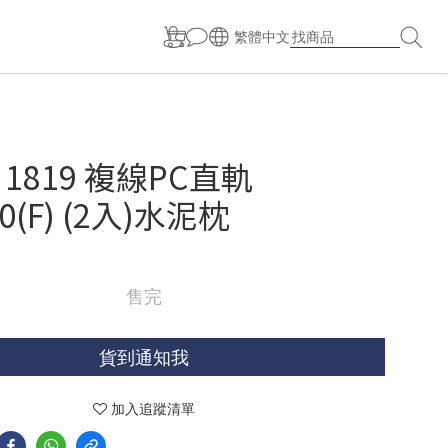
繁體中文
X 1819 複線PC直軌
0(F) (2入)水泥枕
售完
貨到通知我
加入追蹤清單