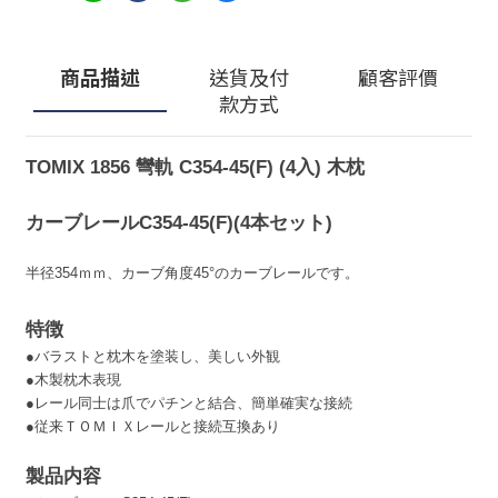
商品描述
送貨及付
顧客評價
款方式
TOMIX 1856 彎軌 C354-45(F) (4入) 木枕
カーブレールC354-45(F)(4本セット)
半径354ｍｍ、カーブ角度45°のカーブレールです。
特徴
●バラストと枕木を塗装し、美しい外観
●木製枕木表現
●レール同士は爪でパチンと結合、簡単確実な接続
●従来ＴＯＭＩＸレールと接続互換あり
製品内容