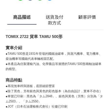
商品描述
送貨及付
顧客評價
款方式
TOMIX 2722 貨車 TAMU 500形
實車介紹
●TAMU 500形是1931年登場的國鐵油罐車，與蒸汽機車、電力機車、
柴油機車等國鐵代表車輛相當匹配。
●本產品為仿製運輸汽油、化學藥品等液體的TAMU 500形兩軸油罐車
的模型。
商品特點
●
再現煞車桿與踏板，底部細節豐富
●
除了黑色，另有銀色與黃色的彩色版本（為自由設計，實車不存在）
●
車號已印刷：黑色為「タム2848」、銀色與黃色（另售）分別為「タ
ム2503」、「タム2550」
●
JOT（日本石油運輸株式會社）社徽已印刷