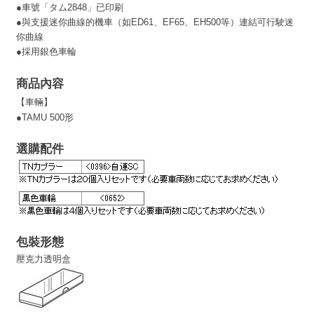
●
車號「タム2848」已印刷
●
與支援迷你曲線的機車（如ED61、EF65、EH500等）連結可行駛迷
你曲線
●
採用銀色車輪
商品內容
【車輛】
●TAMU 500形
選購配件
包裝形態
壓克力透明盒