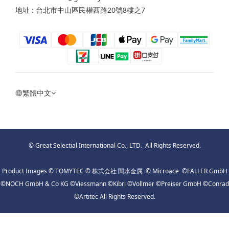
地址 : 台北市中山區民權西路20號8樓之7
繁體中文
© Great Selectial International Co., LTD. All Rights Reserved.
Product Images © TOMYTEC © 株式会社 関水金属 © Microace ©FALLER GmbH
©NOCH GmbH & Co KG ©Viessmann ©Kibri ©Vollmer ©Preiser GmbH ©Conrad
©Artitec All Rights Reserved.
立即購買