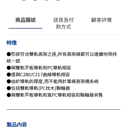
商品描述
送貨及付
顧客評價
款方式
特徴
●形狀符合雙軌高架之座,所有高架線都可以連續地保持
統一感
●與雙軌平板導軌和PC導軌相容
●還與C280/C317曲線導軌相容
●由於導軌的厚度,而不能用於單線高架橋系統
●包括雙軌導軌(PC枕木)聯軸器
●與雙軌平板導軌和寬PC導軌相容的聯軸器另售
製品内容