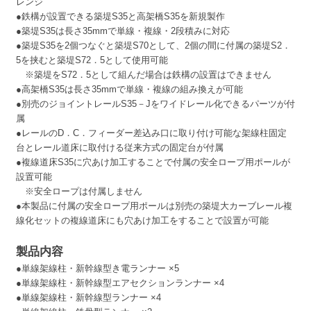
レンジ
●鉄構が設置できる築堤S35と高架橋S35を新規製作
●築堤S35は長さ35mmで単線・複線・2段積みに対応
●築堤S35を2個つなぐと築堤S70として、2個の間に付属の築堤S2．
5を挟むと築堤S72．5として使用可能
※築堤をS72．5として組んだ場合は鉄構の設置はできません
●高架橋S35は長さ35mmで単線・複線の組み換えが可能
●別売のジョイントレールS35－Jをワイドレール化できるパーツが付
属
●レールのD．C．フィーダー差込み口に取り付け可能な架線柱固定
台とレール道床に取付ける従来方式の固定台が付属
●複線道床S35に穴あけ加工することで付属の安全ロープ用ポールが
設置可能
※安全ロープは付属しません
●本製品に付属の安全ロープ用ポールは別売の築堤大カーブレール複
線化セットの複線道床にも穴あけ加工をすることで設置が可能
製品内容
●単線架線柱・新幹線型き電ランナー ×5
●単線架線柱・新幹線型エアセクションランナー ×4
●単線架線柱・新幹線型ランナー ×4