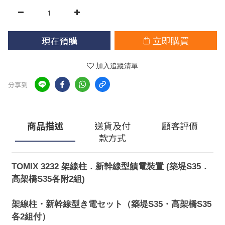
現在預購
立即購買
加入追蹤清單
分享到
商品描述
送貨及付
顧客評價
款方式
TOMIX 3232 架線柱．新幹線型饋電裝置 (築堤S35．
高架橋S35各附2組)
架線柱・新幹線型き電セット（築堤S35・高架橋S35
各2組付）