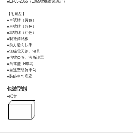
●EF65-2065（1065號機塗裝設計）
【附屬品】
●車號牌（黃色）
●車號牌（藍色）
●車號牌（紅色）
●製造商銘板
●前方縱向扶手
●無線電天線、治具
●信號炎管、汽笛護罩
●自連型TN車勾
●自連型裝飾車勾
●裝飾車勾底座
包裝型態
●紙盒