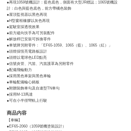
●再現1059號機設計：藍色底色，側面有大型JR標誌；1065號機設
計：白色與藍色底色，前方帶橘色裝飾
●屋頂監視器以黑色再現
●H型窗框橡膠以灰色再現
●駕駛室採透視效果
●前方縱向扶手為可另裝配件
●解放桿已安裝可拆換零件
●車號牌另附零件：「EF65-1059、1065（藍）、1065（紅）」
●頭燈採恆亮電路板設計
●頭燈以電球色LED點亮
●信號炎管、汽笛、汽笛護罩為另附零件
●配備飛輪動力
●採用黑色車架與黑色車輪
●車輪配備輪心銘板
●附贈裝飾車勾及自連型TN車勾
●採用M-13馬達
●可在小半徑彎軌上行駛
商品内容
【車輛】
●EF65-2060（1059號機塗裝設計）