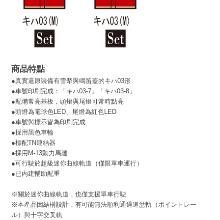
商品特點
●真實還原裝備有雪犁與鳴笛蓋的キハ03形
●車號印刷完成：「キハ03-7」「キハ03-8」
●配備常亮基板，頭燈與尾燈可常時點亮
●頭燈為電球色LED、尾燈為紅色LED
●車號與標示皆為印刷完成
●採用黑色車輪
●標配TN連結器
●採用M-13動力馬達
●可行駛於超級迷你曲線軌道（僅限單車運行）
●已內建輔助配重
※關於迷你曲線軌道，也僅支援單車行駛
※本產品因結構設計，有可能無法順利通過道岔軌（ポイントレー
ル）與十字交叉軌