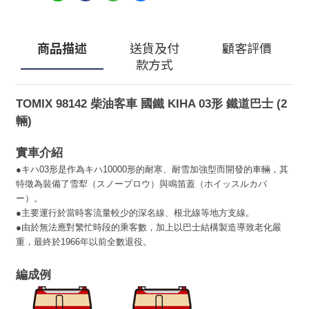
商品描述
送貨及付
顧客評價
款方式
TOMIX 98142 柴油客車 國鐵 KIHA 03形 鐵道巴士 (2
輛)
實車介紹
●
キハ03形是作為キハ10000形的耐寒、耐雪加強型而開發的車輛，
其
特徵為裝備了雪犁（スノープロウ）與鳴笛蓋（ホイッスルカバ
ー）。
●主要運行於當時客流量較少的深名線、根北線等地方支線。
●由於無法應對繁忙時段的乘客數，加上以巴士結構製造導致老化嚴
重，最終於1966年以前全數退役。
編成例