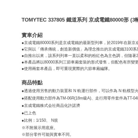
TOMYTEC 337805 鐵道系列 京成電鐵80000形 (3
實車介紹
●京成電鐵80000系列是京成電鐵的最新型列車，於2019年在新
●它與以「傳承傳統，創造新價值」為理念推出的京成電鐵3100
●自推出以來，該系列列車一直以柔和的粉紅色為主色調，但隨著2
●本產品將以80000系列三節車廂套裝的形式發售，但配色有所變
●使用兩套本產品，即可重現實際的六節車廂編隊。
商品特點
●透過使用另售的動力裝置和 N 軌運行部件，可以作為 N 軌模型
●搭配使用動力部件為TM-06R(18m級A)、走行用零件套件為TT-04
●京成電鐵株式会社商品化許諾濟
●已上色
●比例：1/150、 N規
※不附展示用底座。
※部分零件可能與實車不同。