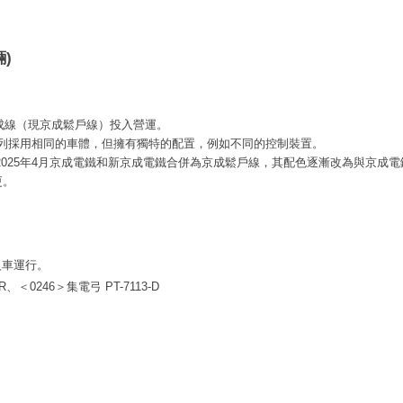
輛)
京成線（現京成鬆戶線）投入營運。
系列採用相同的車體，但擁有獨特的配置，例如不同的控制裝置。
025年4月京成電鐵和新京成電鐵合併為京成鬆戶線，其配色逐漸改為與京成電鐵
更。
火車運行。
R、
＜0246＞
集電弓
PT-7113-D