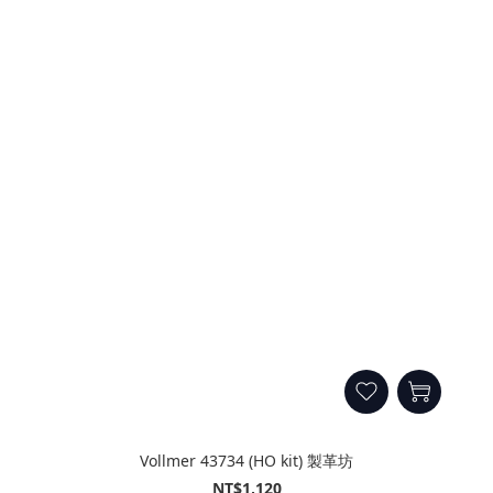
Vollmer 43734 (HO kit) 製革坊
NT$1,120