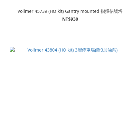
Vollmer 45739 (HO kit) Gantry mounted 指揮信號塔
NT$930