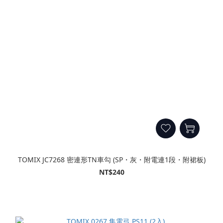
TOMIX JC7268 密連形TN車勾 (SP・灰・附電連1段・附裙板)
NT$240