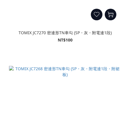
TOMIX JC7270 密連形TN車勾 (SP・灰・附電連1段)
NT$100