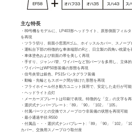
主な特長
・89号機をモデルに、LP403形ヘッドライト、原形側面フィ
を再現
・ツララ切り、前面小窓黒Hゴム、ホイッスルカバー、スノープ
・運転台下部の特徴的な車体端部のRと、日立製の四角い枕梁を
・車体塗色および前面の帯を美しく再現
・手すり、ジャンパ管、ワイパーなど別パーツを多用し、立体的
・ワイパーはWP50形装備の形態を再現
・信号炎管は銀色、PS15パンタグラフ装備
・動輪・先輪ともスポーク間が抜けた形態を再現
・フライホイール付き動力ユニット採用で、安定した走行が可能
・ヘッドライト点灯
・メーカーズプレートは印刷で表現。特徴的な「立」の文字を再
・選択式ナンバープレート:「89」「90」「102」「105」
・付属パーツとの交換でスノープロウ非装備の状態を再現可能
・最小通過半径:R550
・付属品・・・選択式ナンバプレート:「89」「90」「102」「
カバー、交換用スノープロウ取付座