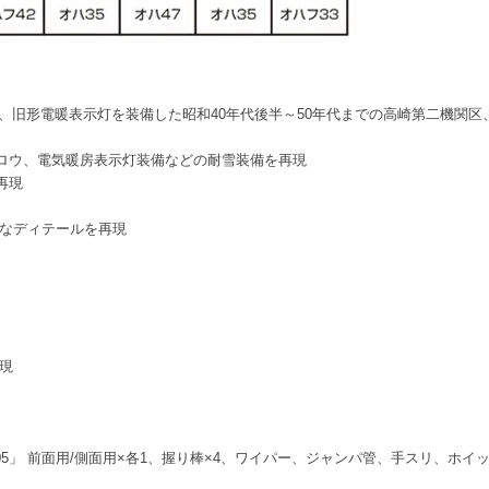
ルタ、旧形電暖表示灯を装備した昭和40年代後半～50年代までの高崎第二機
ロウ、電気暖房表示灯装備などの耐雪装備を再現
再現
なディテールを再現
現
105」 前面用/側面用×各1、握り棒×4、ワイパー、ジャンパ管、手スリ、ホ