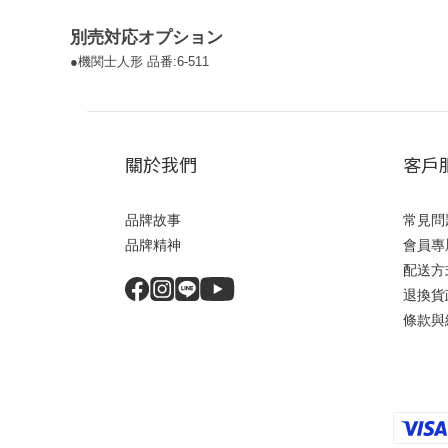
別売対応オプション
●機関士人形 品番:6-511
關於我們
客戶
品牌故事
常見問
品牌精神
會員專
配送方
退換貨
條款與