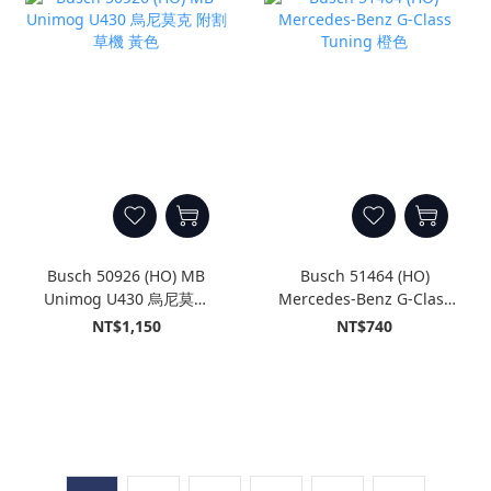
Busch 50926 (HO) MB
Busch 51464 (HO)
Unimog U430 烏尼莫克
Mercedes-Benz G-Class
附割草機 黃色
Tuning 橙色
NT$1,150
NT$740