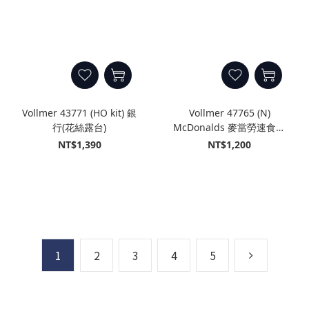
Vollmer 43771 (HO kit) 銀
Vollmer 47765 (N)
行(花絲露台)
McDonalds 麥當勞速食店
(得來速車道)
NT$1,390
NT$1,200
1
2
3
4
5