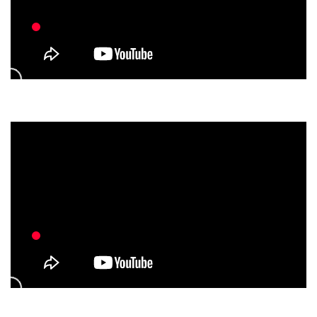
prev
next