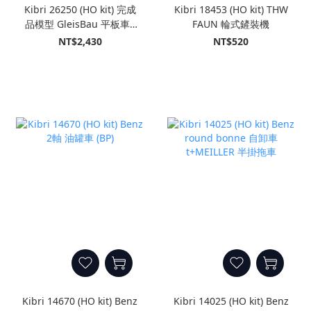
Kibri 26250 (HO kit) 完成
Kibri 18453 (HO kit) THW
品模型 GleisBau 平板車+
FAUN 輪式鏟裝機
ATLAS 挖掘機
NT$2,430
NT$520
Kibri 14670 (HO kit) Benz
Kibri 14025 (HO kit) Benz