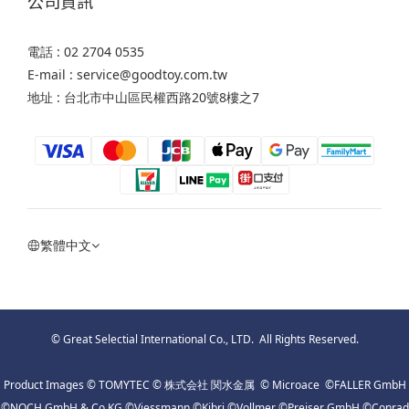
公司資訊
電話 : 02 2704 0535
E-mail : service@goodtoy.com.tw
地址 : 台北市中山區民權西路20號8樓之7
繁體中文
© Great Selectial International Co., LTD. All Rights Reserved.
Product Images © TOMYTEC © 株式会社 関水金属 © Microace ©FALLER GmbH
©NOCH GmbH & Co KG ©Viessmann ©Kibri ©Vollmer ©Preiser GmbH ©Conrad