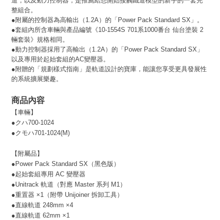
道，以及動力控制器，是推薦給想開始接觸鐵道模型的新手的一套完
整組合。
●
附屬的控制器為高輸出（1.2A）的「Power Pack Standard SX」。
●
套組內所含車輛與產品編號《10-1554S 701系1000番台 仙台塗裝 2
輛套裝》規格相同。
●
動力控制器採用了高輸出（1.2A）的「Power Pack Standard SX」
以及專用於起始套組的AC變壓器。
●
附贈的「規劃樣式指南」是軌道設計的寶庫，能讓您享受更具發展性
的系統擴展樂趣。
商品內容
【車輛】
●クハ700-1024
●クモハ701-1024(M)
【附屬品】
●Power Pack Standard SX（黑色版）
●
起始套組專用 AC 變壓器
●
Unitrack 軌道（對應 Master 系列 M1）
●
重置器 ×1（附帶 Unijoiner 拆卸工具）
●
直線軌道 248mm ×4
●
直線軌道 62mm ×1