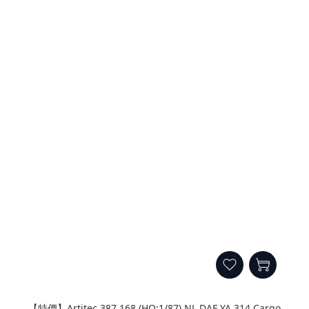
【特價】Artitec 387.168 (HO:1/87) NL DAF YA 314 Cargo