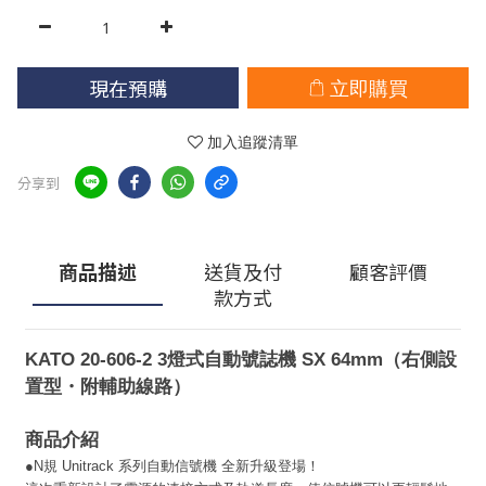
現在預購
立即購買
加入追蹤清單
分享到
商品描述
送貨及付
顧客評價
款方式
KATO 20-606-2 3燈式自動號誌機 SX 64mm（右側設
置型・附輔助線路）
商品介紹
●
N規 Unitrack 系列自動信號機 全新升級登場！