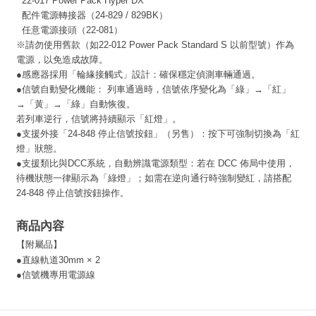
22-017 Power Pack Hyper DX
配件電源轉接器（24-829 / 829BK）
任意電源接頭（22-081）
※請勿使用舊款（如22-012 Power Pack Standard S 以前型號）作為
電源，以免造成故障。
●
感應器採用「輪緣接觸式」設計：確保穩定偵測車輛通過。
●
信號自動變化機能：
列車通過時，信號依序變化為「綠」→「紅」
→「黃」→「綠」自動恢復。
若列車逆行，信號將持續顯示「紅燈」。
●
支援外接「24-848 停止信號按鈕」（另售）：按下可強制切換為「紅
燈」狀態。
●
支援類比與DCC系統，自動辨識電源類型：
若在 DCC 佈局中使用，
待機狀態一律顯示為「綠燈」；如需在逆向通行時強制變紅，請搭配
24-848 停止信號按鈕操作。
商品內容
【附屬品】
●
直線軌道30mm × 2
●
信號機專用電源線