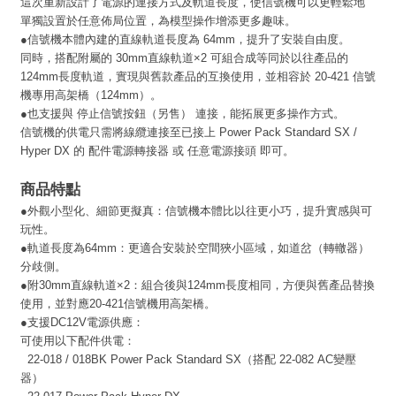
這次重新設計了電源的連接方式及軌道長度，使信號機可以更輕鬆地
單獨設置於任意佈局位置，為模型操作增添更多趣味。
●
信號機本體內建的直線軌道長度為 64mm，提升了安裝自由度。
同時，搭配附屬的 30mm直線軌道×2 可組合成等同於以往產品的
124mm長度軌道，實現與舊款產品的互換使用，並相容於 20-421 信號
機專用高架橋（124mm）。
●也支援與 停止信號按鈕（另售） 連接，能拓展更多操作方式。
信號機的供電只需將線纜連接至已接上 Power Pack Standard SX /
Hyper DX 的 配件電源轉接器 或 任意電源接頭 即可。
商品特點
●
外觀小型化、細節更擬真：信號機本體比以往更小巧，提升實感與可
玩性。
●
軌道長度為64mm：更適合安裝於空間狹小區域，如道岔（轉轍器）
分歧側。
●
附30mm直線軌道×2：組合後與124mm長度相同，方便與舊產品替換
使用，並對應20-421信號機用高架橋。
●
支援DC12V電源供應：
可使用以下配件供電：
22-018 / 018BK Power Pack Standard SX（搭配 22-082 AC變壓
器）