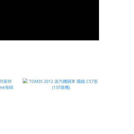
prev
next