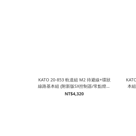
KATO 20-853 軌道組 M2 待避線+環狀
KAT
線路基本組 (附新版SX控制器/常點燈功
本組
能)
NT$4,320