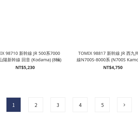
IX 98710 新幹線 JR 500系7000
TOMIX 98817 新幹線 JR 西
山陽新幹線 回音 (Kodama) (8輛)
線N700S-8000系 (N700S Ka
鷗號) (6輛)
NT$5,230
NT$4,750
1
2
3
4
5