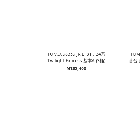
TOMIX 98359 JR EF81．24系
TOM
Twilight Express 基本A (3輛)
番台 
NT$2,400