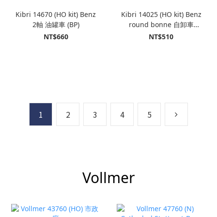
Kibri 14670 (HO kit) Benz
Kibri 14025 (HO kit) Benz
2軸 油罐車 (BP)
round bonne 自卸車
t+MEILLER 半掛拖車
NT$660
NT$510
1
2
3
4
5
Vollmer