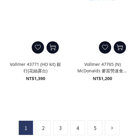
Vollmer 43771 (HO kit) 銀
Vollmer 47765 (N)
行(花絲露台)
McDonalds 麥當勞速食店
(得來速車道)
NT$1,390
NT$1,200
1
2
3
4
5