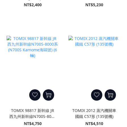
本A (3輛)
線 回音 (Kodama) (8輛)
NT$2,400
NT$5,230
TOMIX 98817 新幹線 JR
TOMIX 2012 蒸汽機關車
西九州新幹線N700S-8000
國鐵 C57形 (135號機)
系 (N700S Kamome海鷗
NT$4,750
NT$4,510