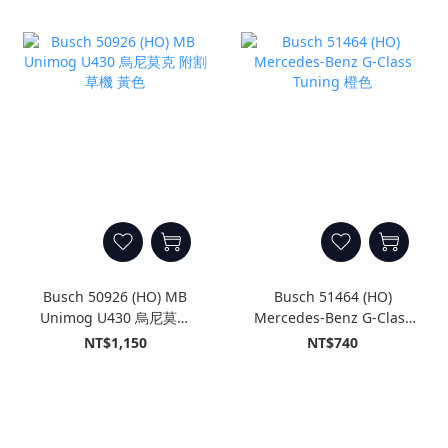
Busch 50926 (HO) MB
Busch 51464 (HO)
Unimog U430 烏尼莫克
Mercedes-Benz G-Class
附割草機 黃色
Tuning 橙色
NT$1,150
NT$740