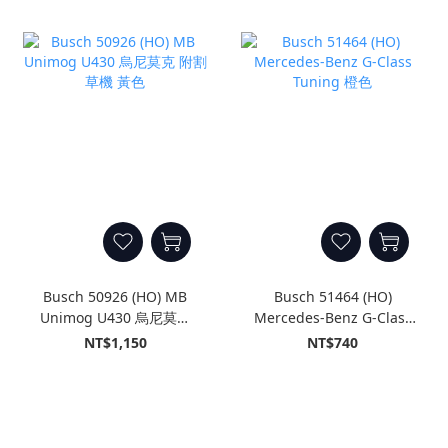
Busch 50926 (HO) MB
Busch 51464 (HO)
Unimog U430 烏尼莫克
Mercedes-Benz G-Class
附割草機 黃色
Tuning 橙色
NT$1,150
NT$740