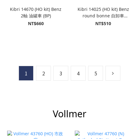
Kibri 14670 (HO kit) Benz
Kibri 14025 (HO kit) Benz
2軸 油罐車 (BP)
round bonne 自卸車
t+MEILLER 半掛拖車
NT$660
NT$510
1
2
3
4
5
Vollmer