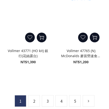
Vollmer 43771 (HO kit) 銀
Vollmer 47765 (N)
行(花絲露台)
McDonalds 麥當勞速食店
(得來速車道)
NT$1,390
NT$1,200
1
2
3
4
5