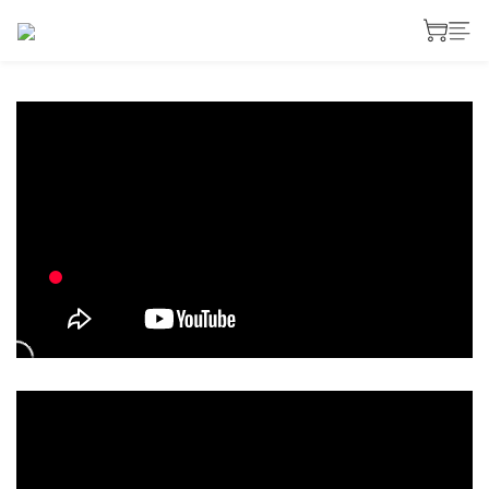
prev
next