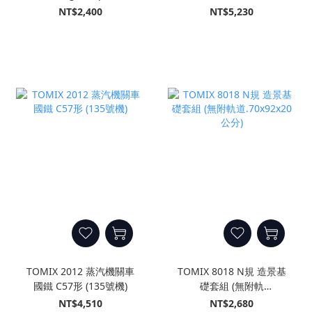
本A (3輛)
線 回音 (Kodama) (8輛)
NT$2,400
NT$5,230
TOMIX 2012 蒸汽機關車
TOMIX 8018 N規 造景基
國鐵 C57形 (135號機)
礎套組 (無附軌
道.70x92x20公分)
NT$4,510
NT$2,680