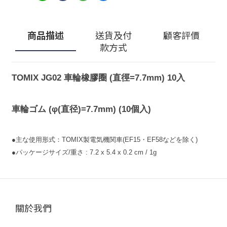
商品描述
送貨及付
顧客評價
款方式
TOMIX JG02 車輪橡膠圈 (直徑=7.7mm) 10入
車輪ゴム (φ(直径)=7.7mm) (10個入)
●主な使用形式：TOMIX製電気機関車(EF15・EF58などを除く)
●パッケージサイズ/重さ : 7.2 x 5.4 x 0.2 cm / 1g
關於我們