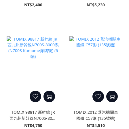
本A (3輛)
線 回音 (Kodama) (8輛)
NT$2,400
NT$5,230
TOMIX 98817 新幹線 JR
TOMIX 2012 蒸汽機關車
西九州新幹線N700S-8000
國鐵 C57形 (135號機)
系 (N700S Kamome海鷗
NT$4,750
NT$4,510