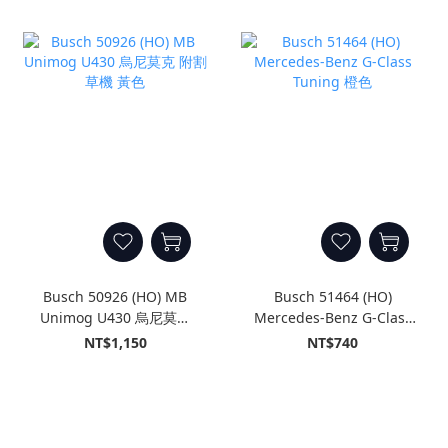
Busch 50926 (HO) MB
Busch 51464 (HO)
Unimog U430 烏尼莫克
Mercedes-Benz G-Class
附割草機 黃色
Tuning 橙色
NT$1,150
NT$740