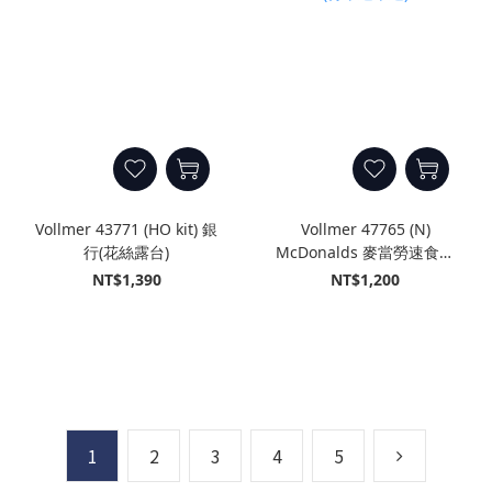
Vollmer 43771 (HO kit) 銀
Vollmer 47765 (N)
行(花絲露台)
McDonalds 麥當勞速食店
(得來速車道)
NT$1,390
NT$1,200
1
2
3
4
5