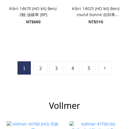
Kibri 14670 (HO kit) Benz
Kibri 14025 (HO kit) Benz
2軸 油罐車 (BP)
round bonne 自卸車
t+MEILLER 半掛拖車
NT$660
NT$510
1
2
3
4
5
Vollmer