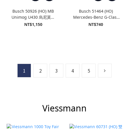
Busch 50926 (HO) MB
Busch 51464 (HO)
Unimog U430 烏尼莫克
Mercedes-Benz G-Class
附割草機 黃色
Tuning 橙色
NT$1,150
NT$740
1
2
3
4
5
Viessmann