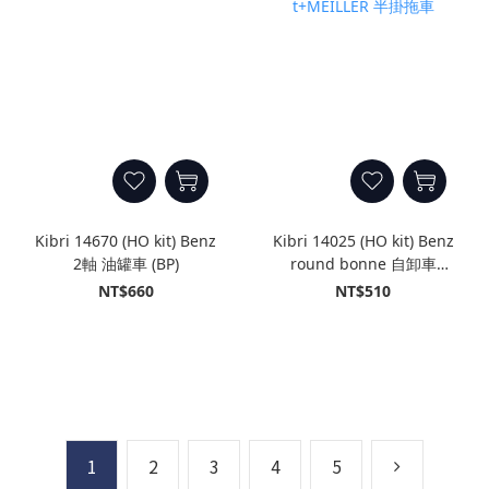
Kibri 14670 (HO kit) Benz
Kibri 14025 (HO kit) Benz
2軸 油罐車 (BP)
round bonne 自卸車
t+MEILLER 半掛拖車
NT$660
NT$510
1
2
3
4
5