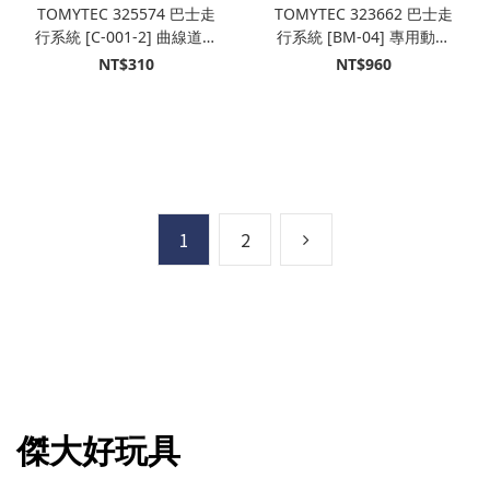
TOMYTEC 325574 巴士走
TOMYTEC 323662 巴士走
行系統 [C-001-2] 曲線道路
行系統 [BM-04] 專用動力
C66-30-RO (6入)
部件
NT$310
NT$960
1
2
傑大好玩具