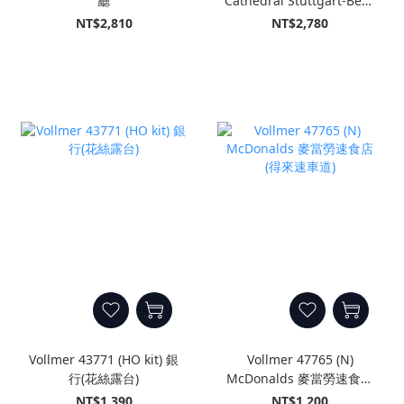
廳
Cathedral Stuttgart-Berg
斯圖加特-伯格大教堂
NT$2,810
NT$2,780
Vollmer 43771 (HO kit) 銀
Vollmer 47765 (N)
行(花絲露台)
McDonalds 麥當勞速食店
(得來速車道)
NT$1,390
NT$1,200