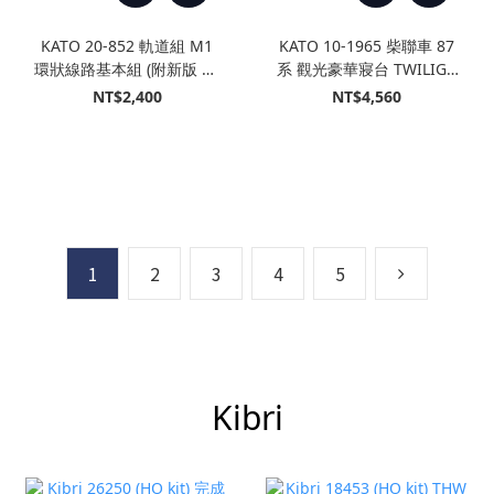
KATO 20-852 軌道組 M1
KATO 10-1965 柴聯車 87
環狀線路基本組 (附新版 SX
系 觀光豪華寢台 TWILIGH
控制器/常點燈功能)
Ｔ EXPRESS 瑞風 基本 (4
NT$2,400
NT$4,560
輛)
1
2
3
4
5
Kibri