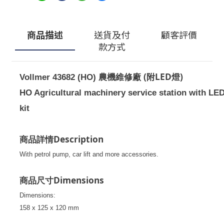
商品描述
送貨及付
顧客評價
款方式
農機維修廠 (附LED燈)
Vollmer 43682 (HO)
HO
Agricultural machinery service station with LED 
kit
Description
商品詳情
With petrol pump, car lift and more accessories.
Dimensions
商品尺寸
Dimensions:
158 x 125 x 120 mm