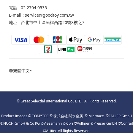
電話 : 02 2704 0535
E-mail : service@goodtoy.com.tw
地址 : 台北市中山區民權西路20號8樓之7
繁體中文
© Great Selectial International Co., LTD. All Rights Reserved.
Product Images © TOMYTEC © 株式会社 関水金属 © Microace ©FALLER GmbH
©NOCH GmbH & Co KG ©Viessmann ©Kibri ©Vollmer ©Preiser GmbH ©Conrad
©Artitec All Rights Reserved.