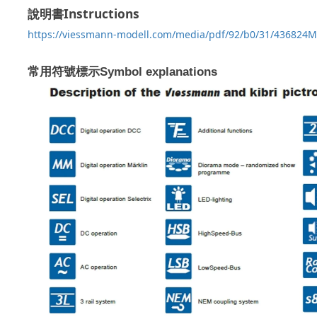
Instructions
說明書
https://viessmann-modell.com/media/pdf/92/b0/31/43682
常用符號標示
Symbol explanations