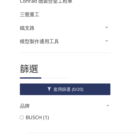
Conrad 德製合金工程車
三鶯重工
鐵支路
模型製作通用工具
篩選
套用篩選
(0/20)
品牌
BUSCH (1)