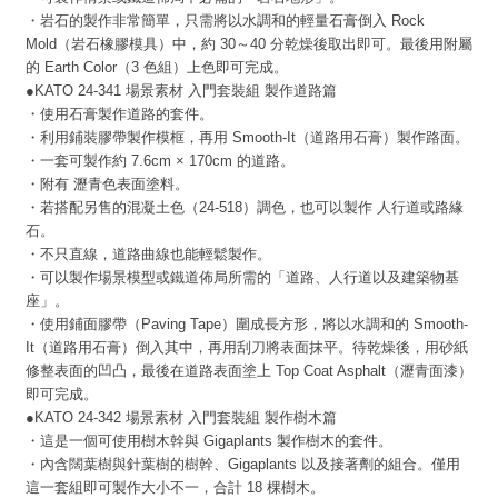
・岩石的製作非常簡單，只需將以水調和的輕量石膏倒入 Rock
Mold（岩石橡膠模具）中，約 30～40 分乾燥後取出即可。最後用附屬
的 Earth Color（3 色組）上色即可完成。
●KATO 24-341 場景素材 入門套裝組 製作道路篇
・使用石膏製作道路的套件。
・利用鋪裝膠帶製作模框，再用 Smooth-It（道路用石膏）製作路面。
・一套可製作約 7.6cm × 170cm 的道路。
・附有 瀝青色表面塗料。
・若搭配另售的混凝土色（24-518）調色，也可以製作 人行道或路緣
石。
・不只直線，道路曲線也能輕鬆製作。
・可以製作場景模型或鐵道佈局所需的「道路、人行道以及建築物基
座」。
・使用鋪面膠帶（Paving Tape）圍成長方形，將以水調和的 Smooth-
It（道路用石膏）倒入其中，再用刮刀將表面抹平。待乾燥後，用砂紙
修整表面的凹凸，最後在道路表面塗上 Top Coat Asphalt（瀝青面漆）
即可完成。
●KATO 24-342 場景素材 入門套裝組 製作樹木篇
・這是一個可使用樹木幹與 Gigaplants 製作樹木的套件。
・內含闊葉樹與針葉樹的樹幹、Gigaplants 以及接著劑的組合。僅用
這一套組即可製作大小不一，合計 18 棵樹木。