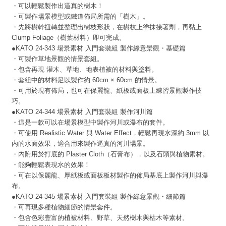
・可以輕鬆製作出逼真的樹木！
・可製作場景模型或鐵道佈局所需的「樹木」。
・先將樹幹扭轉並整理出樹枝形狀，在樹枝上塗抹接著劑，再黏上
Clump Foliage（樹葉材料）即可完成。
●KATO 24-343 場景素材 入門套裝組 製作綠意景觀・基礎篇
・可製作草地景觀的情景套組。
・包含再現 灌木、草地、地表植被的材料與塗料。
・套組中的材料足以製作約 60cm × 60cm 的情景。
・可用於現有佈局，也可在保麗龍、紙板或面板上練習景觀製作技
巧。
●KATO 24-344 場景素材 入門套裝組 製作河川篇
・這是一款可以在場景模型中製作河川或瀑布的套件。
・可使用 Realistic Water 與 Water Effect，輕鬆再現水深約 3mm 以
內的水面效果，適合用來製作逼真的河川場景。
・內附用於打底的 Plaster Cloth（石膏布），以及石頭與植物素材。
・能夠輕鬆表現水的效果！
・可在以保麗龍、厚紙板或面板板材製作的佈局基底上製作河川與瀑
布。
●KATO 24-345 場景素材 入門套裝組 製作綠意景觀・細節篇
・可再現多種植物細節的情景套件。
・包含色彩豐富的植被材料、野草、天然樹木與枯木等素材。