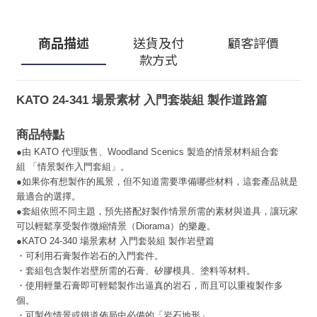
商品描述
送貨及付
顧客評價
款方式
KATO 24-341 場景素材 入門套裝組 製作道路篇
商品特點
●
由 KATO 代理販售、Woodland Scenics 製造的情景材料組合套
組 「情景製作入門套組」。
●如果你有想製作的風景，但不知道需要準備哪些材料，這套產品就是
最適合的選擇。
●套組依照不同主題，預先搭配好製作情景所需的素材與道具，讓玩家
可以輕鬆享受製作微縮情景（Diorama）的樂趣。
●KATO 24-340 場景素材 入門套裝組 製作岩壁篇
・可利用石膏製作岩石的入門套件。
・套組包含製作岩壁所需的石膏、矽膠模具、塗料等材料。
・使用輕量石膏即可輕鬆製作出逼真的岩石，而且可以重複製作多
個。
・可製作情景或鐵道佈局中必備的「岩石地形」。