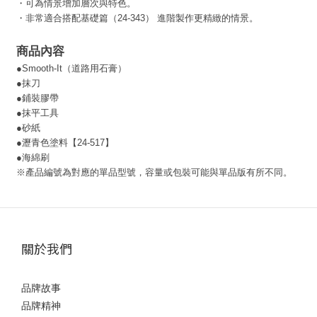
・可為情景增加層次與特色。
・非常適合搭配基礎篇（24-343） 進階製作更精緻的情景。
商品內容
●
Smooth-It（道路用石膏）
●抹刀
●鋪裝膠帶
●抹平工具
●砂紙
●瀝青色塗料【24-517】
●海綿刷
※產品編號為對應的單品型號，容量或包裝可能與單品版有所不同。
關於我們
品牌故事
品牌精神