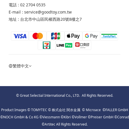
電話 : 02 2704 0535
E-mail : service@goodtoy.com.tw
地址 : 台北市中山區民權西路20號8樓之7
繁體中文
© Great Selectial International Co., LTD. All Rights Reserved.
Product Images © TOMYTEC © 株式会社 関水金属 © Microace ©FALLER GmbH
©NOCH GmbH & Co KG ©Viessmann ©Kibri ©Vollmer ©Preiser GmbH ©Conrad
©Artitec All Rights Reserved.