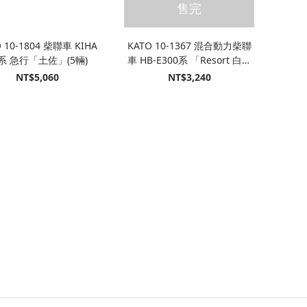
售完
 10-1804 柴聯車 KIHA
KATO 10-1367 混合動力柴聯
8系 急行「土佐」(5輛)
車 HB-E300系 「Resort 白神
號列車」(青池編成) (4輛)
NT$5,060
NT$3,240