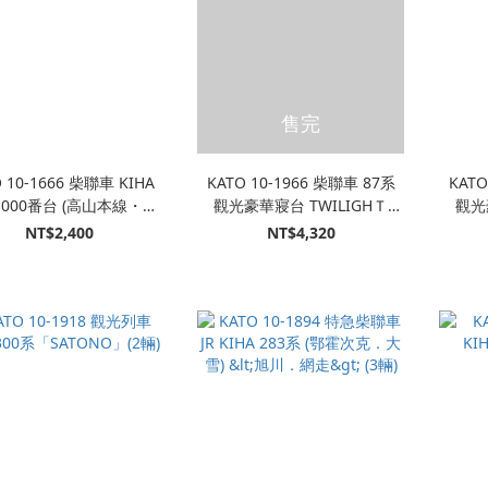
售完
 10-1666 柴聯車 KIHA
KATO 10-1966 柴聯車 87系
KATO
1000番台 (高山本線・太
觀光豪華寢台 TWILIGHＴ
觀光
多線) (2輛)
EXPRESS 瑞風 增結 (6輛)
EXP
NT$2,400
NT$4,320