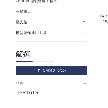
Conrad 德製合金工程車
三鶯重工
KATO
5
鐵支路
模型製作通用工具
篩選
套用篩選
(0/20)
品牌
KATO (10)