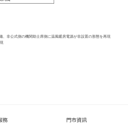
ナ装備、非公式側の機関助士席側に温風暖房電源が非設置の形態を再現
現
服務
門市資訊