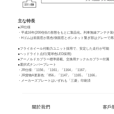
主な特長
●JR仕様
・平成16年(2004)頃の形態をもとに製品化。列車無線アンテ
・Hゴムは前面窓が黒色/側面窓とボンネット繋ぎ部はグレーで再
●フライホイール付動力ユニット採用で、安定した走行が可能
●ヘッドライト点灯(電球色LED採用)
●アーノルドカプラー標準搭載。交換用ナックルカプラー付属
●選択式ナンバープレート
・JR仕様:「1156」「1161」「1164」「1167」
・JR貨物A更新色:「856」「1147」「1165」「1166」
・メーカーズプレートはいずれも「三菱」印刷済
關於我們
客戶