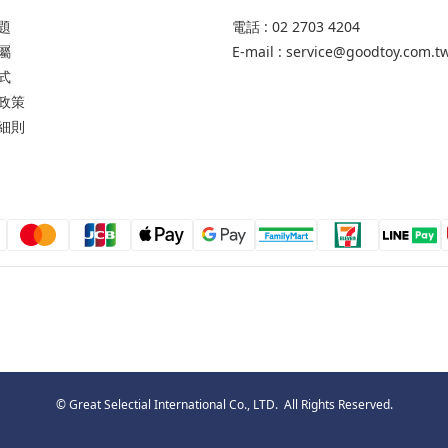
題
電話 : 02 2703 4204
屬
E-mail : service@goodtoy.com.t
式
政策
細則
© Great Selectial International Co., LTD. All Rights Reserved.