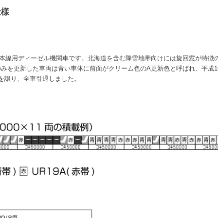
仕樣
を代表する本線用ディーゼル機関車です。北海道を含む降雪地帯向けには旋回窓が特
みを更新した車両は青い車体に前面がクリーム色のA更新色と呼ばれ、平成16年
に任を譲り、全車引退しました。