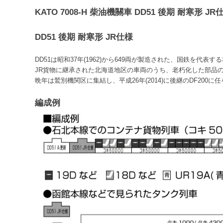
KATO 7008-H 柴油機關車 DD51 後期 耐寒形 JR
DD51 後期 耐寒形 JR仕様
DD51は昭和37年(1962)から649両が製造された、国鉄
JR貨物に継承された北海道地区の車両のうち、老朽化した部品の
晩年は鷲別機関区に集結し、平成26年(2014)に後継のDF200
編成例