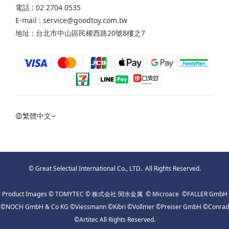
電話 : 02 2704 0535
E-mail : service@goodtoy.com.tw
地址 : 台北市中山區民權西路20號8樓之7
繁體中文
© Great Selectial International Co., LTD. All Rights Reserved.
Product Images © TOMYTEC © 株式会社 関水金属 © Microace ©FALLER GmbH
©NOCH GmbH & Co KG ©Viessmann ©Kibri ©Vollmer ©Preiser GmbH ©Conrad
©Artitec All Rights Reserved.